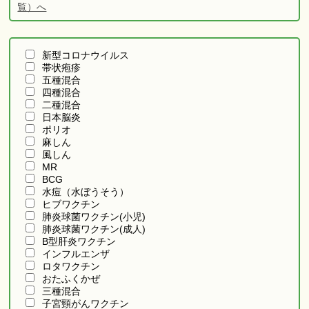
覧）へ
新型コロナウイルス
帯状疱疹
五種混合
四種混合
二種混合
日本脳炎
ポリオ
麻しん
風しん
MR
BCG
水痘（水ぼうそう）
ヒブワクチン
肺炎球菌ワクチン(小児)
肺炎球菌ワクチン(成人)
B型肝炎ワクチン
インフルエンザ
ロタワクチン
おたふくかぜ
三種混合
子宮頸がんワクチン