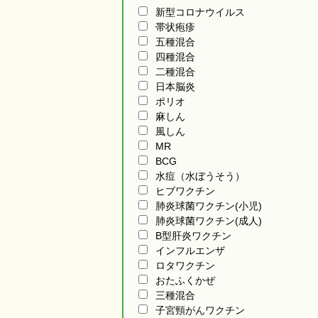
新型コロナウイルス
帯状疱疹
五種混合
四種混合
二種混合
日本脳炎
ポリオ
麻しん
風しん
MR
BCG
水痘（水ぼうそう）
ヒブワクチン
肺炎球菌ワクチン(小児)
肺炎球菌ワクチン(成人)
B型肝炎ワクチン
インフルエンザ
ロタワクチン
おたふくかぜ
三種混合
子宮頸がんワクチン