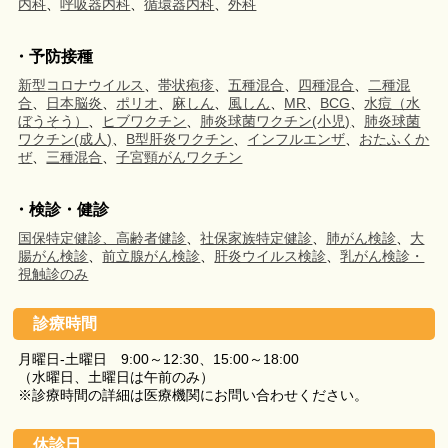
内科
、
呼吸器内科
、
循環器内科
、
外科
・予防接種
新型コロナウイルス
、
帯状疱疹
、
五種混合
、
四種混合
、
二種混
合
、
日本脳炎
、
ポリオ
、
麻しん
、
風しん
、
MR
、
BCG
、
水痘（水
ぼうそう）
、
ヒブワクチン
、
肺炎球菌ワクチン(小児)
、
肺炎球菌
ワクチン(成人)
、
B型肝炎ワクチン
、
インフルエンザ
、
おたふくか
ぜ
、
三種混合
、
子宮頸がんワクチン
・検診・健診
国保特定健診、高齢者健診
、
社保家族特定健診
、
肺がん検診
、
大
腸がん検診
、
前立腺がん検診
、
肝炎ウイルス検診
、
乳がん検診・
視触診のみ
診療時間
月曜日-土曜日 9:00～12:30、15:00～18:00
（水曜日、土曜日は午前のみ）
※診療時間の詳細は医療機関にお問い合わせください。
休診日