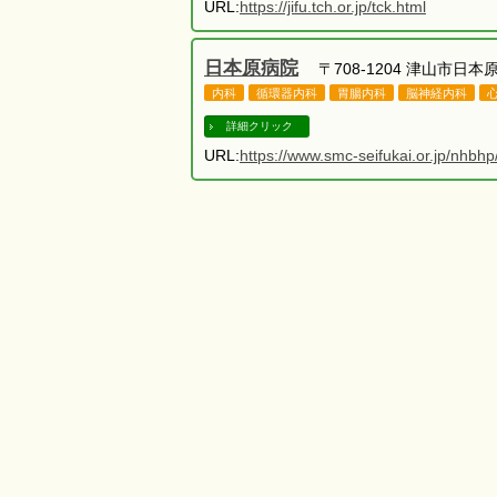
URL:
https://jifu.tch.or.jp/tck.html
日本原病院
〒708-1204 津山市日本原3
内科
循環器内科
胃腸内科
脳神経内科
詳細クリック
URL:
https://www.smc-seifukai.or.jp/nhbhp