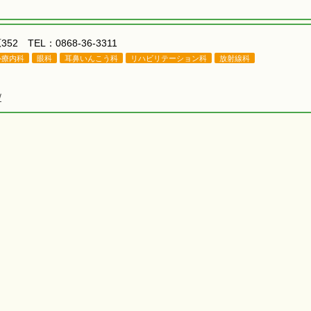
52 TEL：0868-36-3311
心療内科
眼科
耳鼻いんこう科
リハビリテーション科
放射線科
/