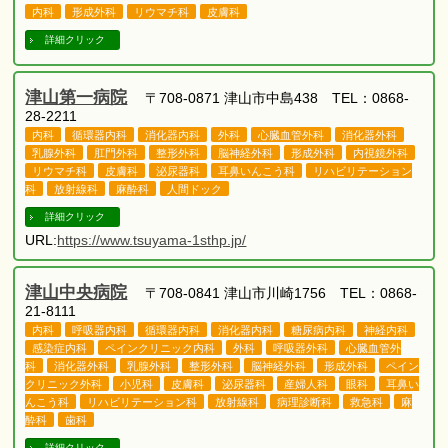
内科
形成外科
リウマチ科
皮膚科
詳細クリック
津山第一病院
〒708-0871 津山市中島438 TEL：0868-
28-2211
内科
循環器内科
消化器内科
外科
心臓血管外科
消化器外科
乳腺外科
肛門外科
整形外科
脳神経外科
形成外科
内視鏡外科
リウマチ科
皮膚科
泌尿器科
耳鼻いんこう科
リハビリテーション
科
放射線科
麻酔科
人間ドック
詳細クリック
URL:
https://www.tsuyama-1sthp.jp/
津山中央病院
〒708-0841 津山市川崎1756 TEL：0868-
21-8111
内科
呼吸器内科
循環器内科
消化器内科
糖尿病内科
神経内科
感染症内科
ペインクリニック内科
外科
呼吸器外科
心臓血管外
科
消化器外科
乳腺外科
整形外科
脳神経外科
形成外科
ペイン
クリニック外科
小児科
皮膚科
泌尿器科
産婦人科
眼科
耳鼻い
んこう科
リハビリテーション科
放射線科
病理診断科
救急科
麻
酔科
歯科
詳細クリック