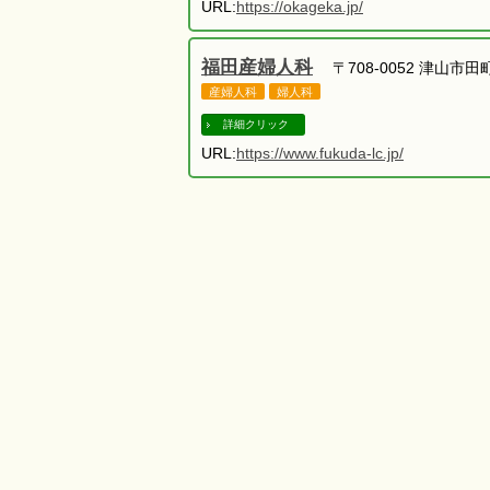
URL:
https://okageka.jp/
福田産婦人科
〒708-0052 津山市田町1
産婦人科
婦人科
詳細クリック
URL:
https://www.fukuda-lc.jp/