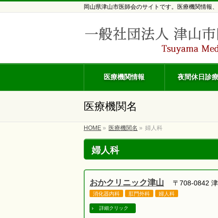
岡山県津山市医師会のサイトです。医療機関情報、
医療機関情報
夜間休日診
医療機関名
HOME
»
医療機関名
»
婦人科
婦人科
おかクリニック津山
〒708-0842 津
消化器内科
肛門外科
婦人科
詳細クリック