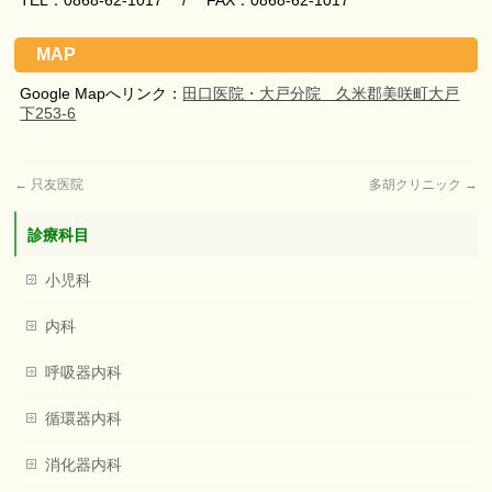
TEL：0868-62-1017 / FAX：0868-62-1017
MAP
Google Mapへリンク：
田口医院・大戸分院 久米郡美咲町大戸
下253-6
←
只友医院
多胡クリニック
→
診療科目
小児科
内科
呼吸器内科
循環器内科
消化器内科