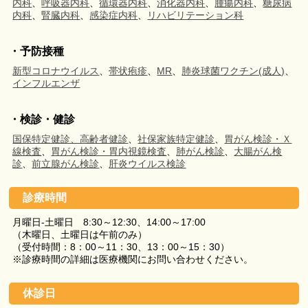
内科
、
呼吸器内科
、
循環器内科
、
消化器内科
、
腫瘍内科
、
糖尿病
内科
、
腎臓内科
、
感染症内科
、
リハビリテーション科
・予防接種
新型コロナウイルス
、
帯状疱疹
、
MR
、
肺炎球菌ワクチン(成人)
、
インフルエンザ
・検診・健診
国保特定健診、高齢者健診
、
社保家族特定健診
、
胃がん検診・Ｘ
線検査
、
胃がん検診・胃内視鏡検査
、
肺がん検診
、
大腸がん検
診
、
前立腺がん検診
、
肝炎ウイルス検診
診療時間
月曜日-土曜日 8:30～12:30、14:00～17:00
（木曜日、土曜日は午前のみ）
（受付時間：8：00～11：30、13：00～15：30）
※診療時間の詳細は医療機関にお問い合わせください。
休診日