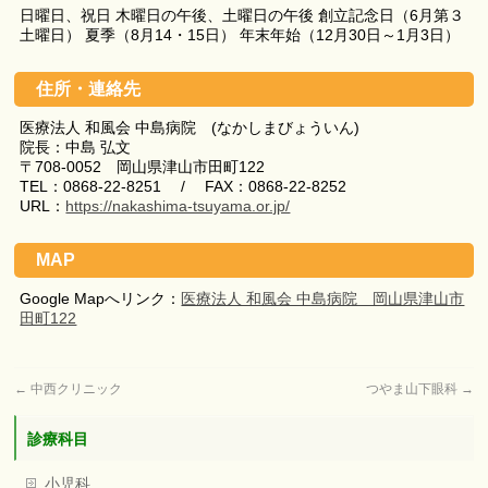
日曜日、祝日 木曜日の午後、土曜日の午後 創立記念日（6月第３
土曜日） 夏季（8月14・15日） 年末年始（12月30日～1月3日）
住所・連絡先
医療法人 和風会 中島病院 (なかしまびょういん)
院長：中島 弘文
〒708-0052 岡山県津山市田町122
TEL：0868-22-8251 / FAX：0868-22-8252
URL：
https://nakashima-tsuyama.or.jp/
MAP
Google Mapへリンク：
医療法人 和風会 中島病院 岡山県津山市
田町122
←
中西クリニック
つやま山下眼科
→
診療科目
小児科