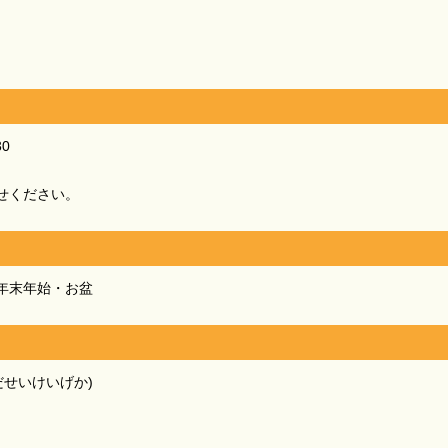
30
せください。
年末年始・お盆
だせいけいげか)