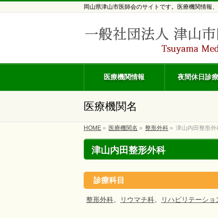
岡山県津山市医師会のサイトです。医療機関情報、
医療機関情報
夜間休日診
医療機関名
HOME
»
医療機関名
»
整形外科
»
津山内田整形外
津山内田整形外科
診療科目
整形外科
、
リウマチ科
、
リハビリテーショ