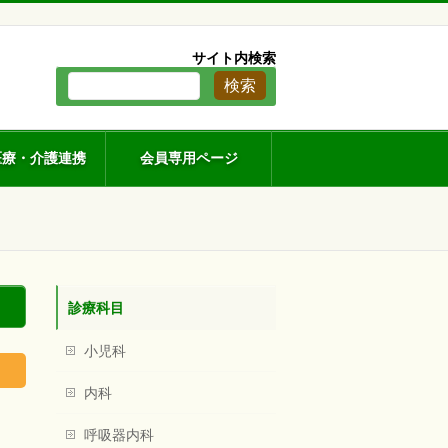
。
サイト内検索
医療・介護連携
会員専用ページ
診療科目
小児科
内科
呼吸器内科